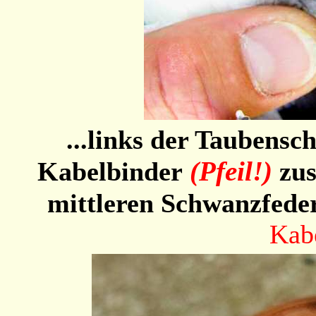
...links der Taubensc
(Pfeil!)
Kabelbinder
zu
mittleren Schwanzfeder
Kab