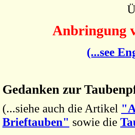
Ü
Anbringung v
(...see En
Gedanken zur Taubenpfe
(...siehe auch die Artikel
"A
Brieftauben"
sowie die
Ta